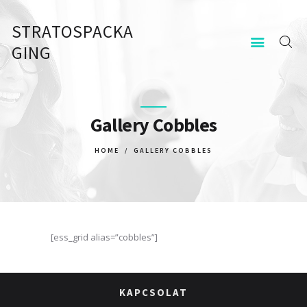
STRATOSPACKA
STRATOSPACKAGING
GING
KEZDŐOLDAL
KAPCSOLAT
Gallery Cobbles
HOME
GALLERY COBBLES
[ess_grid alias=”cobbles”]
KAPCSOLAT