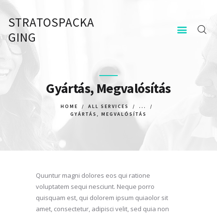
STRATOSPACKA
STRATOSPACKAGING
GING
KEZDŐOLDAL
KAPCSOLAT
Gyártás, Megvalósítás
HOME
ALL SERVICES
...
GYÁRTÁS, MEGVALÓSÍTÁS
Quuntur magni dolores eos qui ratione
voluptatem sequi nesciunt. Neque porro
quisquam est, qui dolorem ipsum quiaolor sit
amet, consectetur, adipisci velit, sed quia non