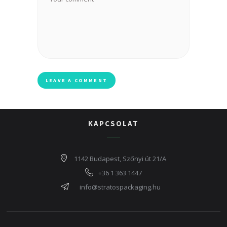
KAPCSOLAT
1142 Budapest, Szőnyi út 21/A
+36 1 363 1447
info@stratospackaging.hu