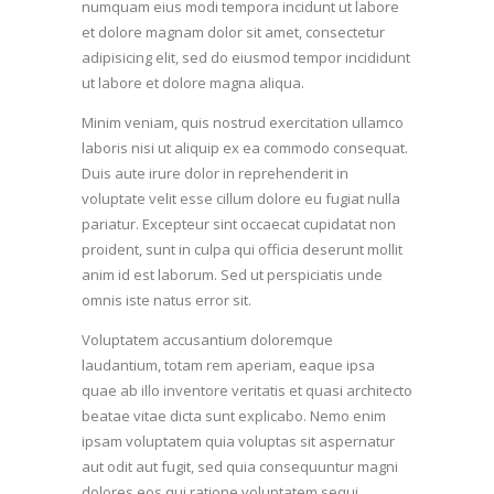
numquam eius modi tempora incidunt ut labore
et dolore magnam dolor sit amet, consectetur
adipisicing elit, sed do eiusmod tempor incididunt
ut labore et dolore magna aliqua.
Minim veniam, quis nostrud exercitation ullamco
laboris nisi ut aliquip ex ea commodo consequat.
Duis aute irure dolor in reprehenderit in
voluptate velit esse cillum dolore eu fugiat nulla
pariatur. Excepteur sint occaecat cupidatat non
proident, sunt in culpa qui officia deserunt mollit
anim id est laborum. Sed ut perspiciatis unde
omnis iste natus error sit.
Voluptatem accusantium doloremque
laudantium, totam rem aperiam, eaque ipsa
quae ab illo inventore veritatis et quasi architecto
beatae vitae dicta sunt explicabo. Nemo enim
ipsam voluptatem quia voluptas sit aspernatur
aut odit aut fugit, sed quia consequuntur magni
dolores eos qui ratione voluptatem sequi