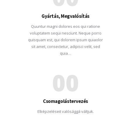
Gyártás, Megvalósítás
Quuntur magni dolores eos qui ratione
voluptatem sequi nesciunt. Neque porro
quisquam est, qui dolorem ipsum quiaolor
sit amet, consectetur, adipisci velit, sed
quia…
00
Csomagolástervezés
Elképzeléseit valósággá váltjuk.