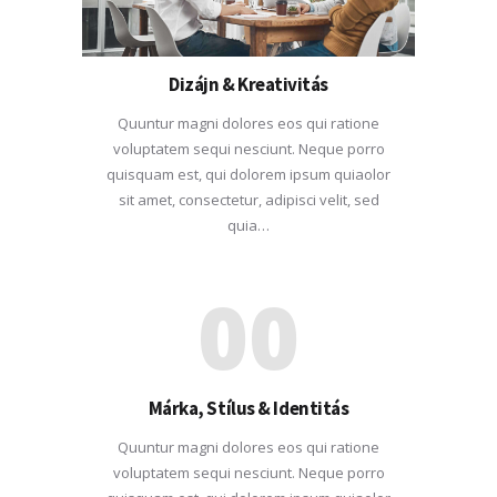
Dizájn & Kreativitás
Quuntur magni dolores eos qui ratione
voluptatem sequi nesciunt. Neque porro
quisquam est, qui dolorem ipsum quiaolor
sit amet, consectetur, adipisci velit, sed
quia…
00
Márka, Stílus & Identitás
Quuntur magni dolores eos qui ratione
voluptatem sequi nesciunt. Neque porro