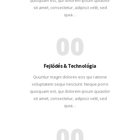
quisquam est, qui dolorem ipsum quiaolor
sit amet, consectetur, adipisci velit, sed
quia…
00
Fejlődés & Technológia
Quuntur magni dolores eos qui ratione
voluptatem sequi nesciunt. Neque porro
quisquam est, qui dolorem ipsum quiaolor
sit amet, consectetur, adipisci velit, sed
quia…
00