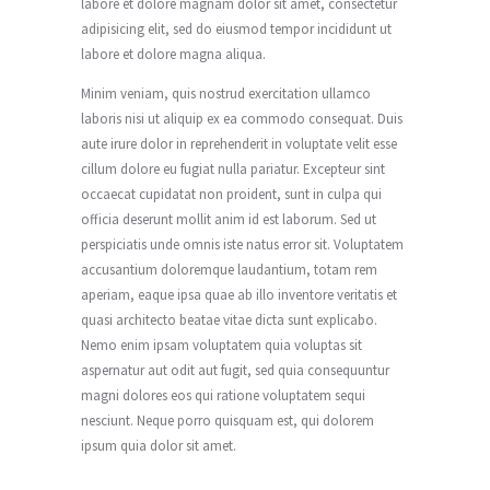
labore et dolore magnam dolor sit amet, consectetur
adipisicing elit, sed do eiusmod tempor incididunt ut
labore et dolore magna aliqua.
Minim veniam, quis nostrud exercitation ullamco
laboris nisi ut aliquip ex ea commodo consequat. Duis
aute irure dolor in reprehenderit in voluptate velit esse
cillum dolore eu fugiat nulla pariatur. Excepteur sint
occaecat cupidatat non proident, sunt in culpa qui
officia deserunt mollit anim id est laborum. Sed ut
perspiciatis unde omnis iste natus error sit. Voluptatem
accusantium doloremque laudantium, totam rem
aperiam, eaque ipsa quae ab illo inventore veritatis et
quasi architecto beatae vitae dicta sunt explicabo.
Nemo enim ipsam voluptatem quia voluptas sit
aspernatur aut odit aut fugit, sed quia consequuntur
magni dolores eos qui ratione voluptatem sequi
nesciunt. Neque porro quisquam est, qui dolorem
ipsum quia dolor sit amet.