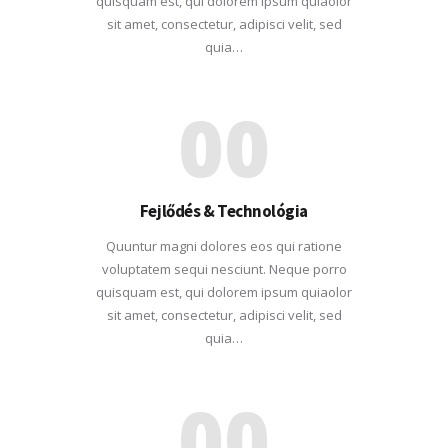
quisquam est, qui dolorem ipsum quiaolor
sit amet, consectetur, adipisci velit, sed
quia…
00
Fejlődés & Technológia
Quuntur magni dolores eos qui ratione
voluptatem sequi nesciunt. Neque porro
quisquam est, qui dolorem ipsum quiaolor
sit amet, consectetur, adipisci velit, sed
quia…
00