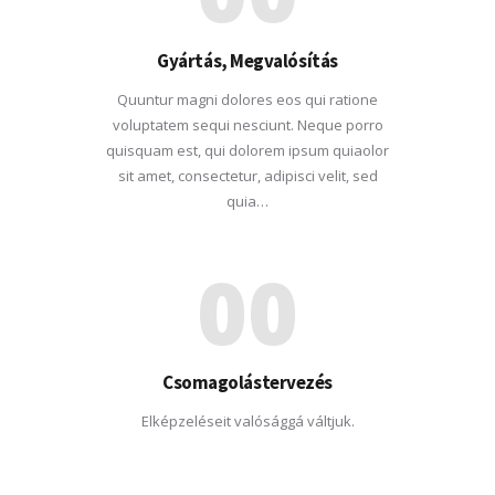
Gyártás, Megvalósítás
Quuntur magni dolores eos qui ratione
voluptatem sequi nesciunt. Neque porro
quisquam est, qui dolorem ipsum quiaolor
sit amet, consectetur, adipisci velit, sed
quia…
00
Csomagolástervezés
Elképzeléseit valósággá váltjuk.