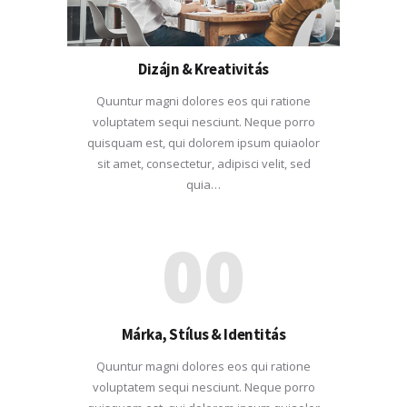
Dizájn & Kreativitás
Quuntur magni dolores eos qui ratione
voluptatem sequi nesciunt. Neque porro
quisquam est, qui dolorem ipsum quiaolor
sit amet, consectetur, adipisci velit, sed
quia…
00
Márka, Stílus & Identitás
Quuntur magni dolores eos qui ratione
voluptatem sequi nesciunt. Neque porro