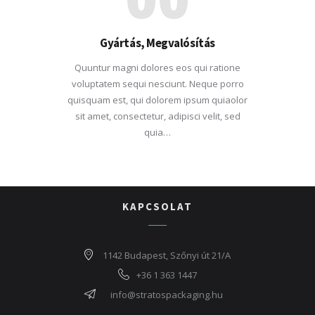
Gyártás, Megvalósítás
Quuntur magni dolores eos qui ratione
voluptatem sequi nesciunt. Neque porro
quisquam est, qui dolorem ipsum quiaolor
sit amet, consectetur, adipisci velit, sed
quia…
KAPCSOLAT
1142 Budapest, Szőnyi út 21/A
+36 1 363 1447
info@stratospackaging.hu